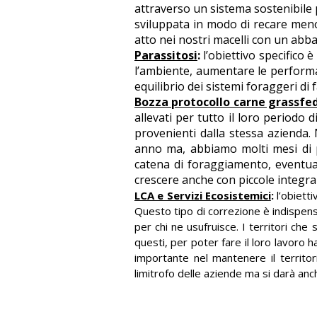
attraverso un sistema sostenibile 
sviluppata in modo di recare meno 
atto nei nostri macelli con un ab
Parassitosi
:
l’obiettivo specifico 
l’ambiente, aumentare le performa
equilibrio dei sistemi foraggeri di 
Bozza protocollo carne grassfe
allevati per tutto il loro periodo 
provenienti dalla stessa azienda.
anno ma, abbiamo molti mesi di 
catena di foraggiamento, eventua
crescere anche con piccole integraz
LCA e Servizi Ecosistemici
:
l’obiett
Questo tipo di correzione è indispensa
per chi ne usufruisce. I territori che
questi, per poter fare il loro lavoro h
importante nel mantenere il territori
limitrofo delle aziende ma si darà an