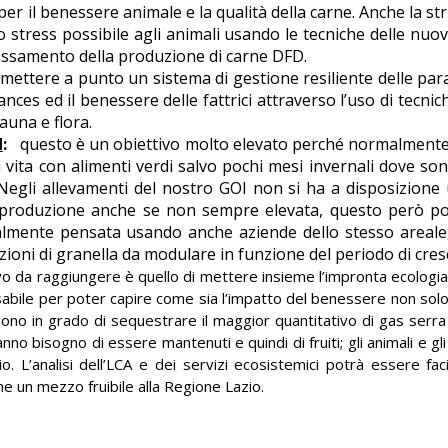
per il benessere animale e la qualità della carne. Anche la s
stress possibile agli animali usando le tecniche delle nuov
bassamento della produzione di carne DFD.
è mettere a punto un sistema di gestione resiliente delle p
nces ed il benessere delle fattrici attraverso l’uso di tec
fauna e flora.
d
:
questo è un obiettivo molto elevato perché normalmente 
di vita con alimenti verdi salvo pochi mesi invernali dove so
 Negli allevamenti del nostro GOI non si ha a disposizion
produzione anche se non sempre elevata, questo però po
lmente pensata usando anche aziende dello stesso areale, 
ioni di granella da modulare in funzione del periodo di cresc
ivo da raggiungere è quello di mettere insieme l’impronta ecologia
bile per poter capire come sia l’impatto del benessere non solo de
 sono in grado di sequestrare il maggior quantitativo di gas serra
anno bisogno di essere mantenuti e quindi di fruiti; gli animali e 
o. L’analisi dell’LCA e dei servizi ecosistemici potrà essere fac
che un mezzo fruibile alla Regione Lazio.